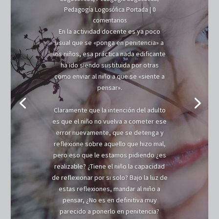
Pedagogía Logosófica Portada
| 0
comentarios
En la actividad docente es ya poco
usual que se «ponga en penitencia» a
los niños, esa práctica nada edificante
ha ido siendo sustituida por otras
como enviar al niño a que se «siente a
pensar».
Claramente que la intención del adulto
es que el niño no vuelva a cometer ese
error nuevamente, que se detenga y
reflexione sobre aquello que hizo mal,
pero eso que le estamos pidiendo ¿es
realizable? ¿Tiene el niño la capacidad
de reflexionar por si solo? Bajo la luz de
estas reflexiones, mandar al niño a
pensar, ¿No es en definitiva muy
parecido a ponerlo en penitencia?