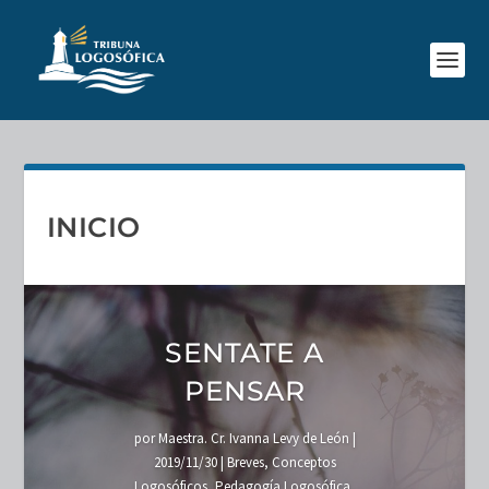
INICIO
SENTATE A
PENSAR
por
Maestra. Cr. Ivanna Levy de León
|
2019/11/30
|
Breves
,
Conceptos
Logosóficos
,
Pedagogía Logosófica
,