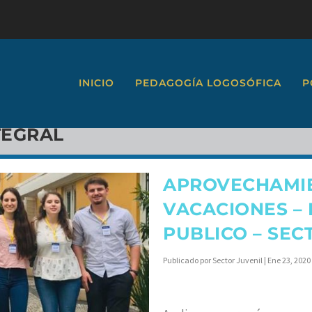
INICIO
PEDAGOGÍA LOGOSÓFICA
P
TEGRAL
APROVECHAMIE
VACACIONES – 
PUBLICO – SEC
Publicado por
Sector Juvenil
|
Ene 23, 2020