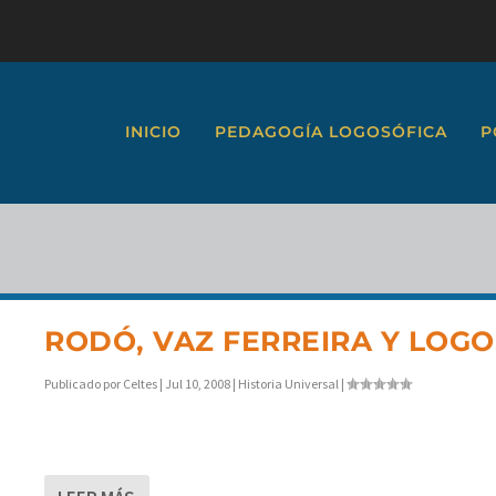
INICIO
PEDAGOGÍA LOGOSÓFICA
P
RODÓ, VAZ FERREIRA Y LOGO
Publicado por
Celtes
|
Jul 10, 2008
|
Historia Universal
|