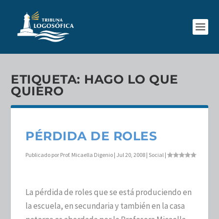
ETIQUETA:
HAGO LO QUE
QUIERO
PÉRDIDA DE ROLES
Publicado por
Prof. Micaella Digenio
|
Jul 20, 2008
|
Social
|
La pérdida de roles que se está produciendo en
la escuela, en secundaria y también en la casa