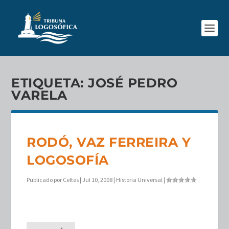
ETIQUETA:
JOSÉ PEDRO
VARELA
RODÓ, VAZ FERREIRA Y
LOGOSOFÍA
Publicado por
Celtes
|
Jul 10, 2008
|
Historia Universal
|