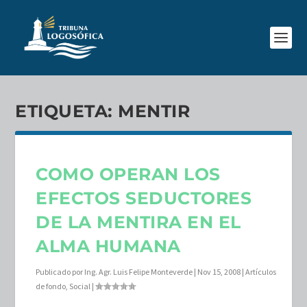
ETIQUETA:
MENTIR
COMO OPERAN LOS
EFECTOS SEDUCTORES
DE LA MENTIRA EN EL
ALMA HUMANA
Publicado por
Ing. Agr. Luis Felipe Monteverde
|
Nov 15, 2008
|
Artículos
de fondo
,
Social
|