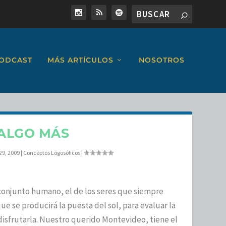
ODCAST
MÁS ARTÍCULOS
NOSOTROS
ALGO MÁS
29, 2009
|
Conceptos Logosóficos
|
onjunto humano, el de los seres que siempre
ue se producirá la puesta del sol, para evaluar la
 disfrutarla. Nuestro querido Montevideo, tiene el