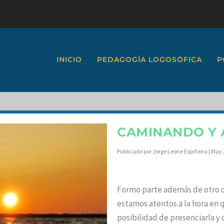
INICIO
PEDAGOGÍA LOGOSÓFICA
P
CAMINANDO Y 
Publicado por
Jorge Leone Espiñeira
|
May 
Formo parte además de otro c
estamos atentos a la hora en q
posibilidad de presenciarla y