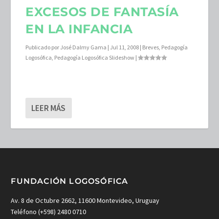
EXCESOS DE FANTASÍA
EN LA INFANCIA
Publicado por
José Dalmy Gama
|
Jul 11, 2008
|
Breves
,
Pedagogía
Logosófica
,
Pedagogía Logosófica Slideshow
|
LEER MÁS
FUNDACIÓN LOGOSÓFICA
Av. 8 de Octubre 2662, 11600 Montevideo, Uruguay
Teléfono (+598) 2480 0710