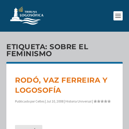
ETIQUETA:
SOBRE EL
FEMINISMO
RODÓ, VAZ FERREIRA Y
LOGOSOFÍA
Publicado por
Celtes
|
Jul 10, 2008
|
Historia Universal
|