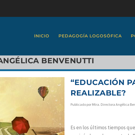
INICIO
PEDAGOGÍA LOGOSÓFICA
P
ANGÉLICA BENVENUTTI
“EDUCACIÓN PA
REALIZABLE?
Publicado por
Mtra. Directora Angélica Be
Es en los últimos tiempos que