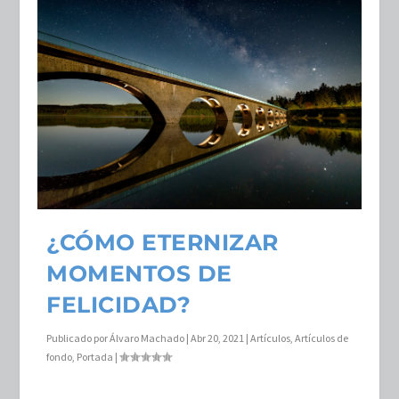
¿CÓMO ETERNIZAR
MOMENTOS DE
FELICIDAD?
Publicado por
Álvaro Machado
|
Abr 20, 2021
|
Artículos
,
Artículos de
fondo
,
Portada
|