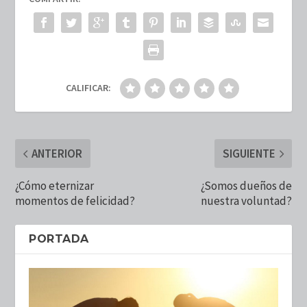
CALIFICAR:
ANTERIOR
SIGUIENTE
¿Cómo eternizar
¿Somos dueños de
momentos de felicidad?
nuestra voluntad?
PORTADA