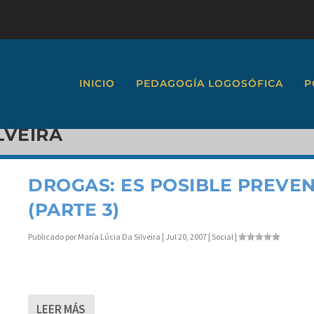
INICIO
PEDAGOGÍA LOGOSÓFICA
P
LVEIRA
DROGAS: ES POSIBLE PREVEN
(PARTE 3)
Publicado por
María Lúcia Da Silveira
|
Jul 20, 2007
|
Social
|
LEER MÁS