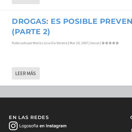
DROGAS: ES POSIBLE PREVEN
(PARTE 2)
Publicado por
María Lúcia Da Silveira
|
Mar 20, 2007
|
Social
|
LEER MÁS
EN LAS REDES