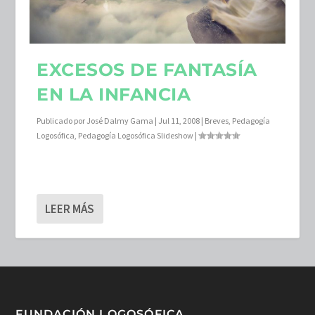
EXCESOS DE FANTASÍA
EN LA INFANCIA
Publicado por
José Dalmy Gama
|
Jul 11, 2008
|
Breves
,
Pedagogía
Logosófica
,
Pedagogía Logosófica Slideshow
|
LEER MÁS
FUNDACIÓN LOGOSÓFICA