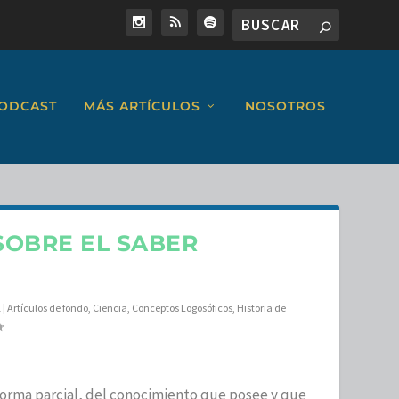
ODCAST
MÁS ARTÍCULOS
NOSOTROS
SOBRE EL SABER
1
|
Artículos de fondo
,
Ciencia
,
Conceptos Logosóficos
,
Historia de
 forma parcial, del conocimiento que posee y que