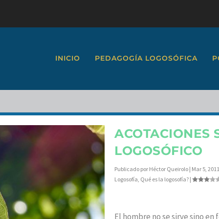
INICIO
PEDAGOGÍA LOGOSÓFICA
P
ACOTACIONES 
LOGOSÓFICO
Publicado por
Héctor Queirolo
|
Mar 5, 201
Logosofía
,
Qué es la logosofía?
|
El hombre no se sirve sino en