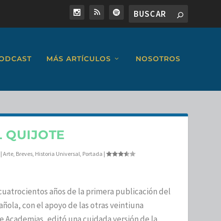
ODCAST
MÁS ARTÍCULOS
NOSOTROS
 QUIJOTE
|
Arte
,
Breves
,
Historia Universal
,
Portada
|
cuatrocientos años de la primera publicación del
ñola, con el apoyo de las otras veintiuna
de Academias, editó una cuidada versión de la