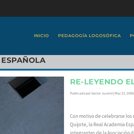
INICIO
PEDAGOGÍA LOGOSÓFICA
P
 ESPAÑOLA
RE-LEYENDO EL
Publicado por
Sector Juvenil
|
Mar 23, 2006
Con motivo de celebrarse los 
Quijote, la Real Academia Espa
integrantes de la Asociación 