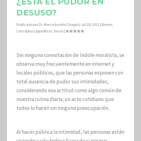
¿ESTÁ EL PUDOR EN
DESUSO?
Publicado por
Dr. Marco Aurelio Chagas
|
Jul 28, 2011
|
Breves
,
Conceptos Logosóficos
,
Social
|
Sin ninguna connotación de índole moralista, se
observa muy frecuentemente en internet y
locales públicos, que las personas exponen con
total ausencia de pudor sus intimidades,
considerando esa actitud como algo común de
nuestra rutina diaria; un acto cotidiano que
todos lo hacen sin ninguna preocupación.
Al hacer pública la intimidad, las personas están
viviendo y situándose fuera de si mismas,