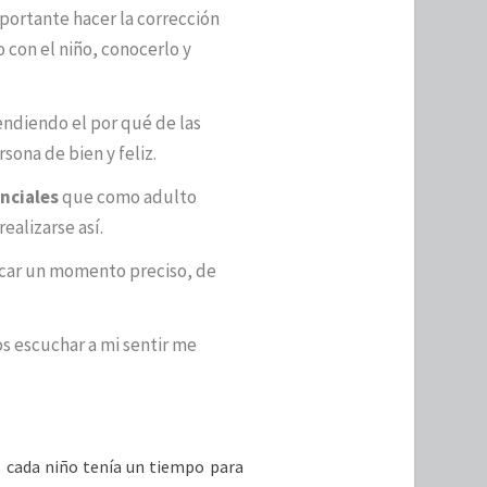
portante hacer la corrección
 con el niño, conocerlo y
endiendo el por qué de las
ona de bien y feliz.
anciales
que como adulto
alizarse así.
car un momento preciso, de
os escuchar a mi sentir me
a, cada niño tenía un tiempo para