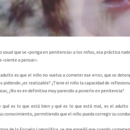
o usual que se «ponga en penitencia» a los niños, esa práctica nada
e «siente a pensar».
adulto es que el niño no vuelva a cometer ese error, que se deten
 pidiendo ¿es realizable? ¿Tiene el niño la capacidad de reflexionar
nsar, ¿No es en definitiva muy parecido a ponerlo en penitencia?
qué es lo que está bien y qué es lo que está mal, es el adulto 
u conocimiento, permitiendo que el niño pueda corregir su condu
na de la Escuela Logosófica, se me enseñó que cuando cometem