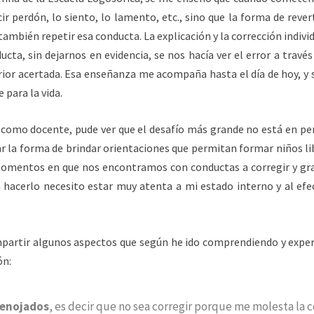
r perdón, lo siento, lo lamento, etc., sino que la forma de revert
también repetir esa conducta. La explicación y la corrección indiv
ucta, sin dejarnos en evidencia, se nos hacía ver el error a través
ior acertada. Esa enseñanza me acompaña hasta el día de hoy, y s
 para la vida.
omo docente, pude ver que el desafío más grande no está en pen
r la forma de brindar orientaciones que permitan formar niños lib
 momentos en que nos encontramos con conductas a corregir y gra
hacerlo necesito estar muy atenta a mi estado interno y al efe
mpartir algunos aspectos que según he ido comprendiendo y exp
ón:
 enojados
, es decir que no sea corregir porque me molesta la 