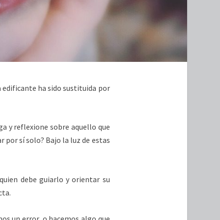
 edificante ha sido sustituida por
ga y reflexione sobre aquello que
 por sí solo? Bajo la luz de estas
quien debe guiarlo y orientar su
cta.
os un error, o hacemos algo que