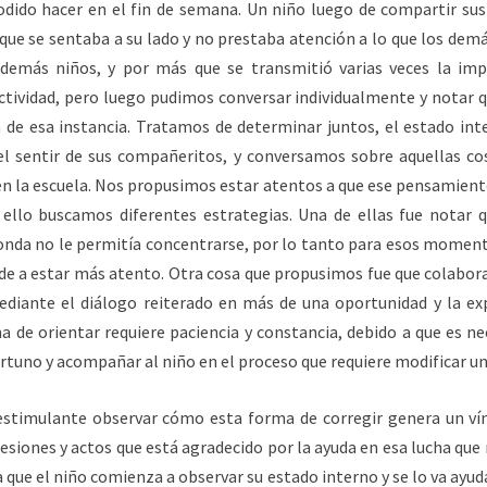
odido hacer en el fin de semana. Un niño luego de compartir sus
que se sentaba a su lado y no prestaba atención a lo que los demá
demás niños, y por más que se transmitió varias veces la imp
actividad, pero luego pudimos conversar individualmente y notar
a de esa instancia. Tratamos de determinar juntos, el estado in
 sentir de sus compañeritos, y conversamos sobre aquellas co
 la escuela. Nos propusimos estar atentos a que ese pensamient
 ello buscamos diferentes estrategias. Una de ellas fue notar q
nda no le permitía concentrarse, por lo tanto para esos moment
e a estar más atento. Otra cosa que propusimos fue que colabor
diante el diálogo reiterado en más de una oportunidad y la exp
a de orientar requiere paciencia y constancia, debido a que es ne
uno y acompañar al niño en el proceso que requiere modificar un
timulante observar cómo esta forma de corregir genera un vínc
iones y actos que está agradecido por la ayuda en esa lucha que n
a que el niño comienza a observar su estado interno y se lo va ayu