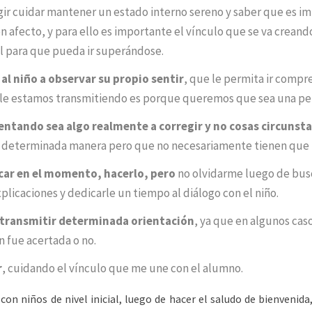
gir cuidar mantener un estado interno sereno y saber que es im
 afecto, y para ello es importante el vínculo que se va creando
l para que pueda ir superándose.
al niño a observar su propio sentir
, que le permita ir compr
 le estamos transmitiendo es porque queremos que sea una pers
ientando sea algo realmente a corregir y no cosas circunst
 determinada manera pero que no necesariamente tienen que re
rcar en el momento, hacerlo, pero
no olvidarme luego de bus
plicaciones y dedicarle un tiempo al diálogo con el niño.
 transmitir determinada orientación
, ya que en algunos cas
n fue acertada o no.
r
, cuidando el vínculo que me une con el alumno.
on niños de nivel inicial, luego de hacer el saludo de bienvenid