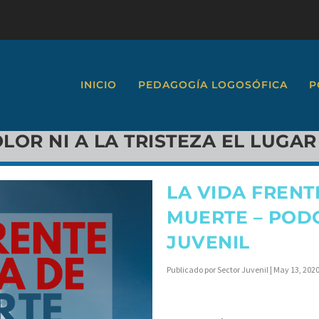
INICIO
PEDAGOGÍA LOGOSÓFICA
P
LOR NI A LA TRISTEZA EL LUGAR
LA VIDA FRENT
MUERTE – POD
JUVENIL
Publicado por
Sector Juvenil
|
May 13, 202