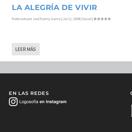
LA ALEGRÍA DE VIVIR
Publicado por
José Dalmy Gama
|
Jul 11, 2008
|
Social
|
LEER MÁS
EN LAS REDES