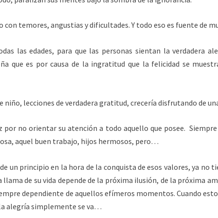
 con temores, angustias y dificultades. Y todo eso es fuente de muc
as las edades, para que las personas sientan la verdadera aleg
ña que es por causa de la ingratitud que la felicidad se muest
 niño, lecciones de verdadera gratitud, crecería disfrutando de una
iz por no orientar su atención a todo aquello que posee. Siempre
posa, aquel buen trabajo, hijos hermosos, pero…
e un principio en la hora de la conquista de esos valores, ya no t
la llama de su vida depende de la próxima ilusión, de la próxima 
s siempre dependiente de aquellos efímeros momentos. Cuando est
y la alegría simplemente se va…