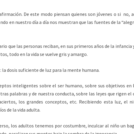
firmación. De este modo piensan quienes son jóvenes o si no, a
ndo en nuestro día a día nos muestran que las fuentes de la “alegr
io que las personas reciban, en sus primeros años de la infancia y 
stos, todo en la vida se vuelve gris y amargo.
 la dosis suficiente de luz para la mente humana.
ptos inteligentes sobre el ser humano, sobre sus objetivos en la
stras palabras y de nuestra conducta, sobre las leyes que rigen
y aciertos, los grandes conceptos, etc. Recibiendo esta luz, el 
os de la vida adulta.
so, los adultos tenemos por costumbre, inculcar al niño un baga
do, paralizan sus mentes bajo la sombra de la ignorancia.