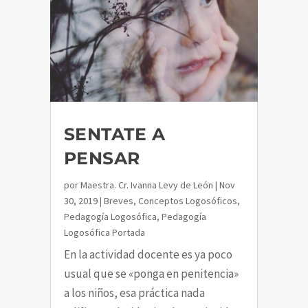
SENTATE A
PENSAR
por
Maestra. Cr. Ivanna Levy de León
|
Nov
30, 2019
|
Breves
,
Conceptos Logosóficos
,
Pedagogía Logosófica
,
Pedagogía
Logosófica Portada
En la actividad docente es ya poco
usual que se «ponga en penitencia»
a los niños, esa práctica nada