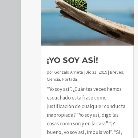
¡YO SOY ASÍ!
por
Gonzalo Arrieta
|
Dic 31, 2019
|
Breves
,
Ciencia
,
Portada
“Yo soy así”. ¿Cuántas veces hemos
escuchado esta frase como
justificación de cualquier conducta
inapropiada? “Yo soy así, digo las
cosas como son y en la cara”. “¡Y
bueno, yo soy así, impulsivo!”. “Sí,