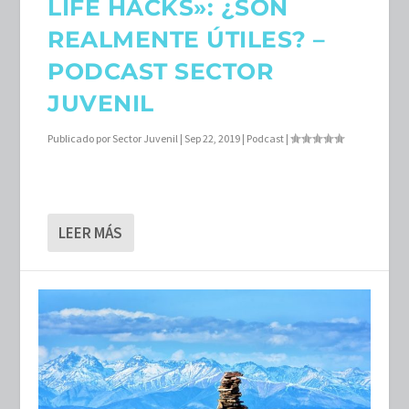
LIFE HACKS»: ¿SON
REALMENTE ÚTILES? –
PODCAST SECTOR
JUVENIL
Publicado por
Sector Juvenil
|
Sep 22, 2019
|
Podcast
|
LEER MÁS