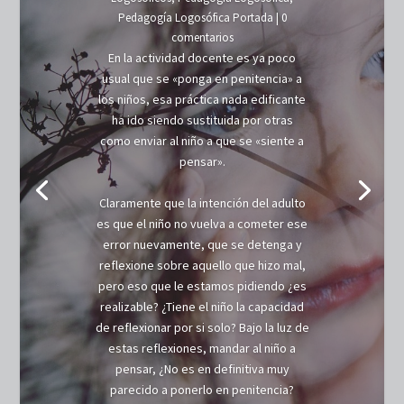
Pedagogía Logosófica Portada
| 0
comentarios
En la actividad docente es ya poco
usual que se «ponga en penitencia» a
los niños, esa práctica nada edificante
ha ido siendo sustituida por otras
como enviar al niño a que se «siente a
pensar».
Claramente que la intención del adulto
es que el niño no vuelva a cometer ese
error nuevamente, que se detenga y
reflexione sobre aquello que hizo mal,
pero eso que le estamos pidiendo ¿es
realizable? ¿Tiene el niño la capacidad
de reflexionar por si solo? Bajo la luz de
estas reflexiones, mandar al niño a
pensar, ¿No es en definitiva muy
parecido a ponerlo en penitencia?