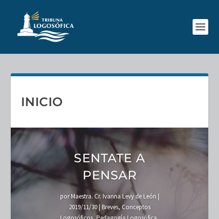
INICIO
SENTATE A
PENSAR
por
Maestra. Cr. Ivanna Levy de León
|
2019/11/30
|
Breves
,
Conceptos
Logosóficos
,
Pedagogía Logosófica
,