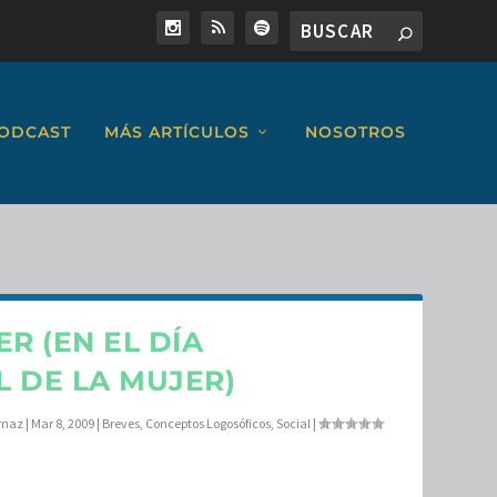
ODCAST
MÁS ARTÍCULOS
NOSOTROS
R (EN EL DÍA
 DE LA MUJER)
rnaz
|
Mar 8, 2009
|
Breves
,
Conceptos Logosóficos
,
Social
|