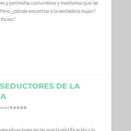
les y perimidas costumbres y modismos que las
 Pero, ¿dónde encontrar a la verdadera mujer?
ificios?
 SEDUCTORES DE LA
NA
ocial
|
yen situaciones en las que la mistificación y la