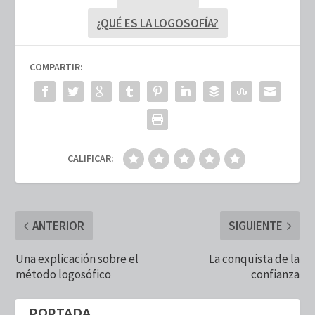
¿QUÉ ES LA LOGOSOFÍA?
COMPARTIR:
CALIFICAR:
ANTERIOR
SIGUIENTE
Una explicación sobre el
La conquista de la
método logosófico
confianza
PORTADA