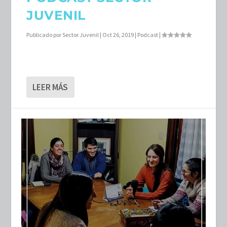
JUVENIL
Publicado por
Sector Juvenil
|
Oct 26, 2019
|
Podcast
|
LEER MÁS