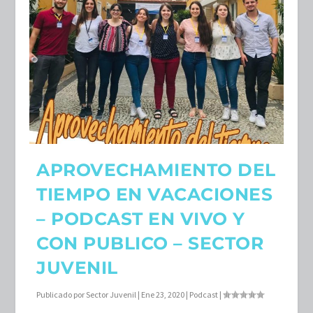
APROVECHAMIENTO DEL
TIEMPO EN VACACIONES
– PODCAST EN VIVO Y
CON PUBLICO – SECTOR
JUVENIL
Publicado por
Sector Juvenil
|
Ene 23, 2020
|
Podcast
|