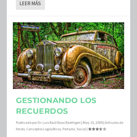
LEER MÁS
GESTIONANDO LOS
RECUERDOS
Publicado por
Dr. Luis Raúl Rossi Baethgen
|
May 15, 2009
|
Artículos de
fondo
,
Conceptos Logosóficos
,
Portada
,
Social
|