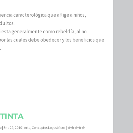
encia caracterológica que aflige a niños,
dultos.
fiesta generalmente como rebeldía, al no
 por las cuales debe obedecer y los beneficios que
.
TINTA
lo
|
Ene 29, 2010
|
Arte
,
Conceptos Logosóficos
|