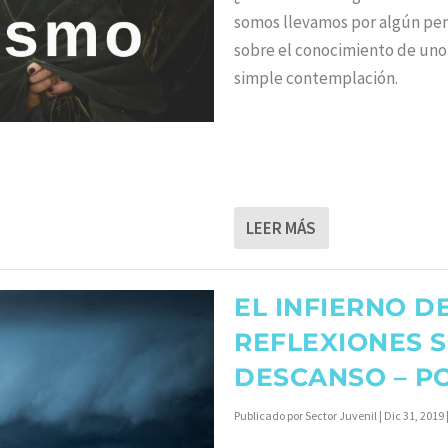
somos llevamos por algún pe
sobre el conocimiento de uno
simple contemplación.
LEER MÁS
EL INFIERNO D
REFLEXIONES S
DESCANSO – P
Publicado por
Sector Juvenil
|
Dic 31, 2019