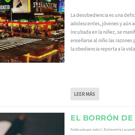
La desobediencia es una defici
adolescentes, jóvenes y aún a
Incubada en la niñez, se mani
enseñarse al niño las razones
la obediencia reporta a la vida
LEER MÁS
EL BORRÓN DE 
Publicado por
Julio C. Etcheverría Lavarel