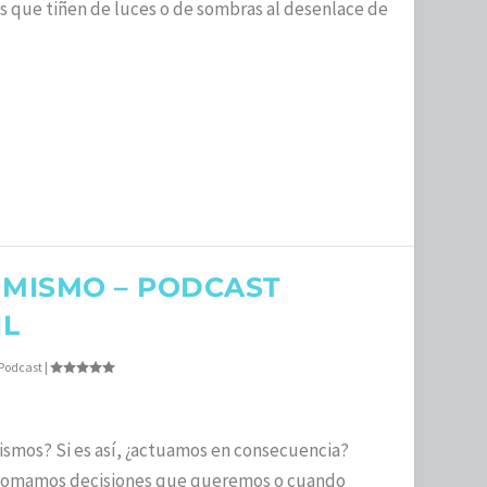
s que tiñen de luces o de sombras al desenlace de
 MISMO – PODCAST
IL
Podcast
|
smos? Si es así, ¿actuamos en consecuencia?
 tomamos decisiones que queremos o cuando