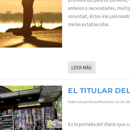
promisorios para su porvenir,
anhelos o necesidades, múltipl
voluntad, éstos irán jalonando
metas establecidas.
LEER MÁS
EL TITULAR DE
Publicado por
Álvaro Machado
|
Jul 10, 20
En la portada del diario que c