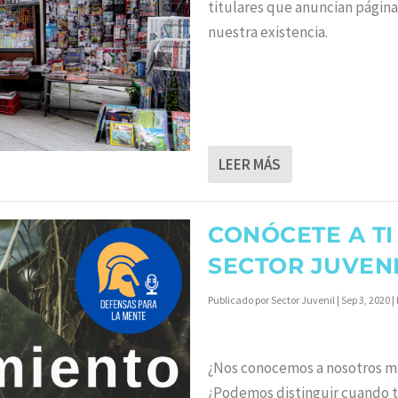
titulares que anuncian página
nuestra existencia.
LEER MÁS
CONÓCETE A TI
SECTOR JUVEN
Publicado por
Sector Juvenil
|
Sep 3, 2020
|
¿Nos conocemos a nosotros mi
¿Podemos distinguir cuando