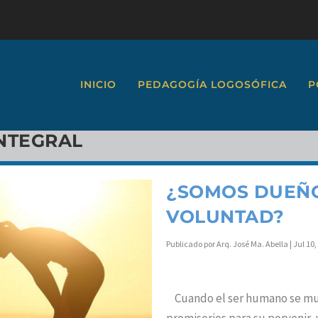
INICIO
PEDAGOGÍA LOGOSÓFICA
P
INTEGRAL
¿SOMOS DUEÑO
VOLUNTAD?
Publicado por
Arq. José Ma. Abella
|
Jul 10,
Cuando el ser humano se mue