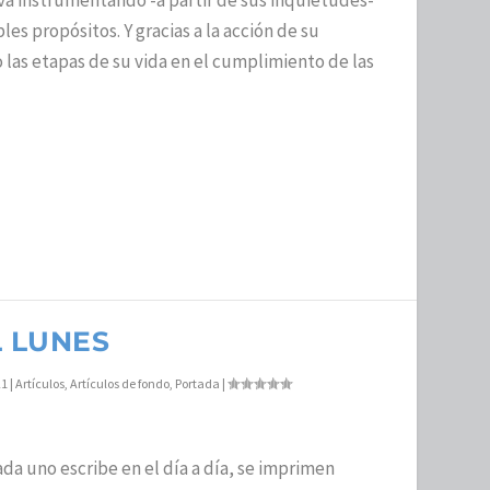
 va instrumentando -a partir de sus inquietudes-
es propósitos. Y gracias a la acción de su
 las etapas de su vida en el cumplimiento de las
L LUNES
21
|
Artículos
,
Artículos de fondo
,
Portada
|
ada uno escribe en el día a día, se imprimen