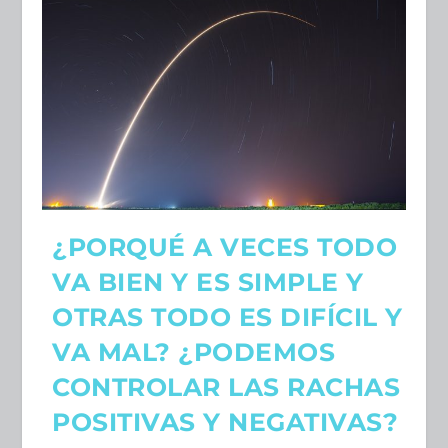
¿PORQUÉ A VECES TODO
VA BIEN Y ES SIMPLE Y
OTRAS TODO ES DIFÍCIL Y
VA MAL? ¿PODEMOS
CONTROLAR LAS RACHAS
POSITIVAS Y NEGATIVAS?