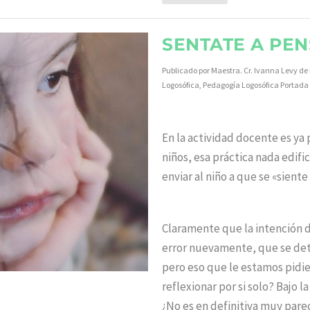
SENTATE A PE
Publicado por
Maestra. Cr. Ivanna Levy de
Logosófica
,
Pedagogía Logosófica Portada
En la actividad docente es ya
niños, esa práctica nada edifi
enviar al niño a que se «siente
Claramente que la intención d
error nuevamente, que se det
pero eso que le estamos pidie
reflexionar por si solo? Bajo l
¿No es en definitiva muy par