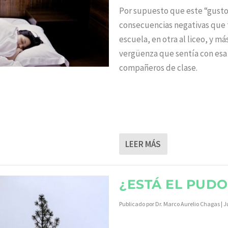
Por supuesto que este “gusto
consecuencias negativas que t
escuela, en otra al liceo, y má
vergüenza que sentía con esa 
compañeros de clase.
LEER MÁS
¿ESTÁ EL PUD
Publicado por
Dr. Marco Aurelio Chagas
|
J