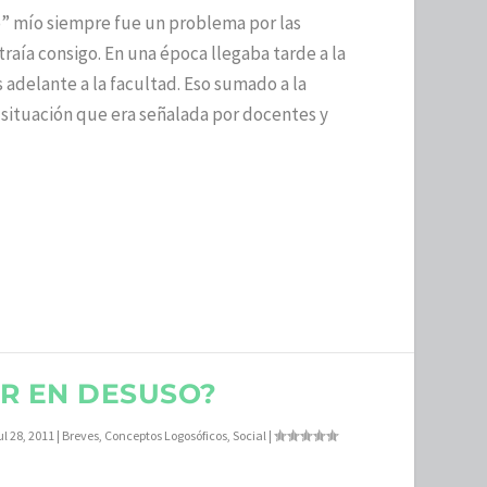
” mío siempre fue un problema por las
raía consigo. En una época llegaba tarde a la
s adelante a la facultad. Eso sumado a la
situación que era señalada por docentes y
OR EN DESUSO?
ul 28, 2011
|
Breves
,
Conceptos Logosóficos
,
Social
|