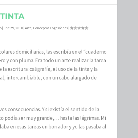
TINTA
lo
|
Ene 29, 2010
|
Arte
,
Conceptos Logosóficos
|
colares domiciliarias, las escribía en el “cuaderno
ro y con pluma. Era todo un arte realizar la tarea
a escritura: caligrafía, el uso de la tinta y la
l, intercambiable, con un cabo alargado de
ves consecuencias. Y si existía el sentido de la
to podía ser muy grande,… hasta las lágrimas. Mi
a en esas tareas en borrador y yo las pasaba al