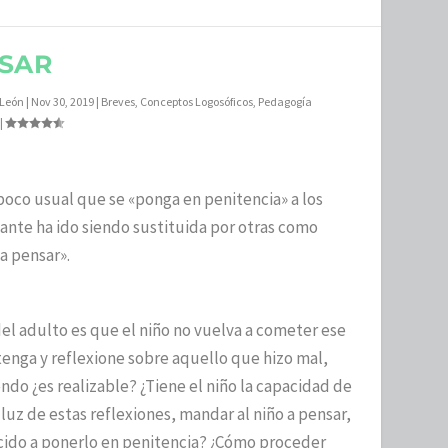
NSAR
 León
|
Nov 30, 2019
|
Breves
,
Conceptos Logosóficos
,
Pedagogía
|
 poco usual que se «ponga en penitencia» a los
cante ha ido siendo sustituida por otras como
 a pensar».
el adulto es que el niño no vuelva a cometer ese
enga y reflexione sobre aquello que hizo mal,
ndo ¿es realizable? ¿Tiene el niño la capacidad de
a luz de estas reflexiones, mandar al niño a pensar,
ecido a ponerlo en penitencia? ¿Cómo proceder